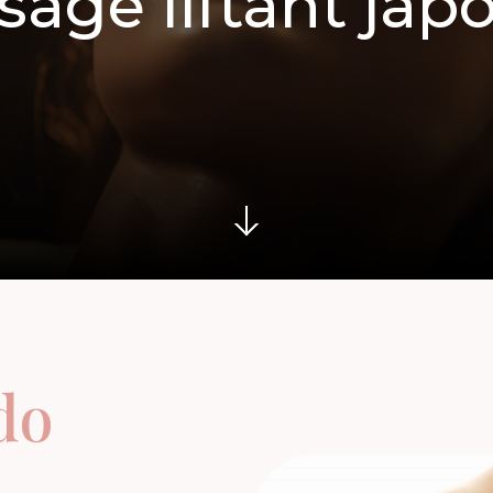
sage liftant japo
do