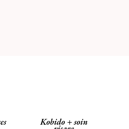
es
Kobido + soin
visage