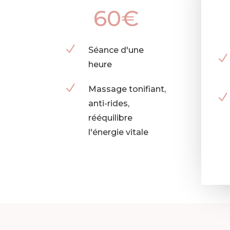
60€
N
Séance d'une
N
heure
N
Massage tonifiant,
N
anti-rides,
rééquilibre
l'énergie vitale