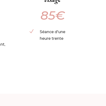
85€
N
Séance d'une
heure trente
nt,