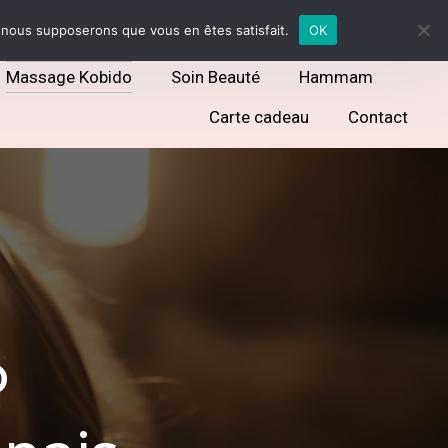
soi@gmail.com
06 87 61 94 01

e, nous supposerons que vous en êtes satisfait.
OK
Massage Kobido
Soin Beauté
Hammam
Carte cadeau
Contact
o