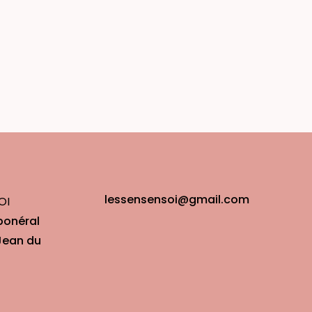
lessensensoi@gmail.com
OI
bonéral
Jean du