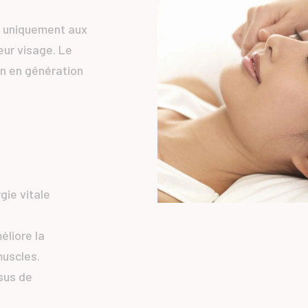
é uniquement aux
eur visage. Le
on en génération
gie vitale
méliore la
muscles.
ssus de