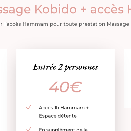
assage Kobido + acc
our l’accès Hammam pour toute prestation Massage 
Entrée 2 personnes
40€
N
Accès 1h Hammam +
Espace détente
N
En supplément de la