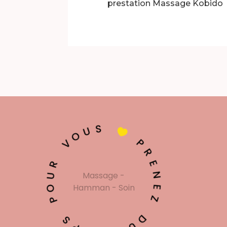
prestation Massage Kobido
S
U
O

V
P
R
R
U
E
Massage -
O
N
Hamman - Soin
P
E
Z
S
P
D