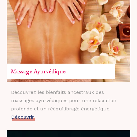
Massage Ayurvédique
Découvrez les bienfaits ancestraux des
massages ayurvédiques pour une relaxation
profonde et un rééquilibrage énergétique
.
Découvrir