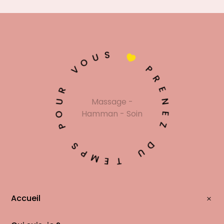
S
U

O
V
P
R
R
E
U
Massage -
N
O
Hamman - Soin
E
P
Z
S
D
P
U
M
E
T
Accueil